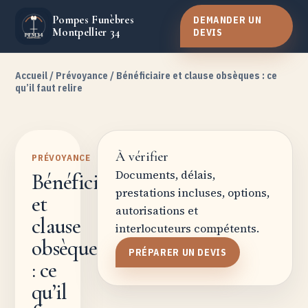
Pompes Funèbres
DEMANDER UN
Montpellier 34
DEVIS
Accueil
/
Prévoyance
/ Bénéficiaire et clause obsèques : ce
qu’il faut relire
À vérifier
PRÉVOYANCE
Documents, délais,
Bénéficiaire
prestations incluses, options,
et
autorisations et
clause
interlocuteurs compétents.
obsèques
PRÉPARER UN DEVIS
: ce
qu’il