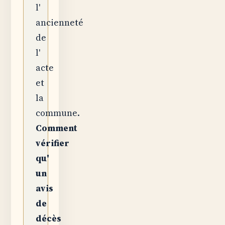
l'
ancienneté
de
l'
acte
et
la
commune.
Comment
vérifier
qu'
un
avis
de
décès