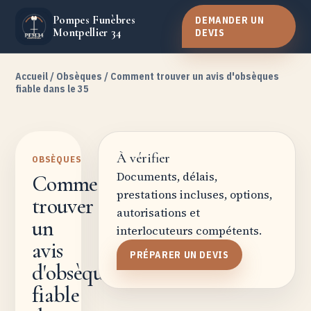
Pompes Funèbres
DEMANDER UN
Montpellier 34
DEVIS
Accueil
/
Obsèques
/ Comment trouver un avis d'obsèques
fiable dans le 35
À vérifier
OBSÈQUES
Documents, délais,
Comment
prestations incluses, options,
trouver
autorisations et
un
interlocuteurs compétents.
avis
PRÉPARER UN DEVIS
d'obsèques
fiable