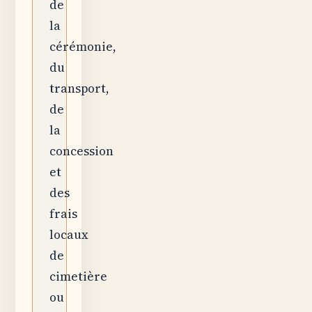
de
la
cérémonie,
du
transport,
de
la
concession
et
des
frais
locaux
de
cimetière
ou