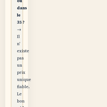
ou
dans
le
35 ?
→
Il
n'
existe
pas
un
prix
unique
fiable.
Le
bon