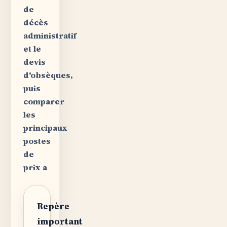
de
décès
administratif
et le
devis
d'obsèques,
puis
comparer
les
principaux
postes
de
prix a
Repère
important