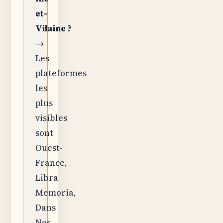
et-
Vilaine ?
→
Les
plateformes
les
plus
visibles
sont
Ouest-
France,
Libra
Memoria,
Dans
Nos