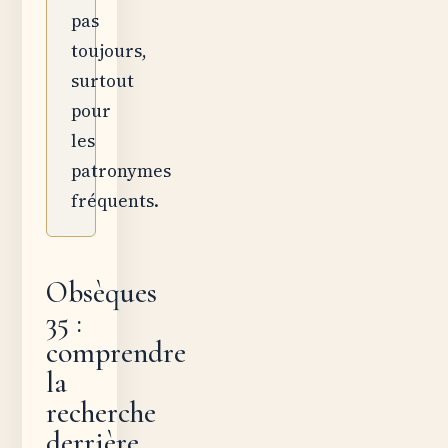
pas
toujours,
surtout
pour
les
patronymes
fréquents.
Obsèques
35 :
comprendre
la
recherche
derrière