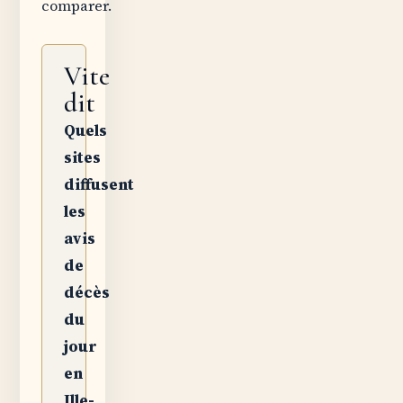
comparer.
Vite
dit
Quels
sites
diffusent
les
avis
de
décès
du
jour
en
Ille-