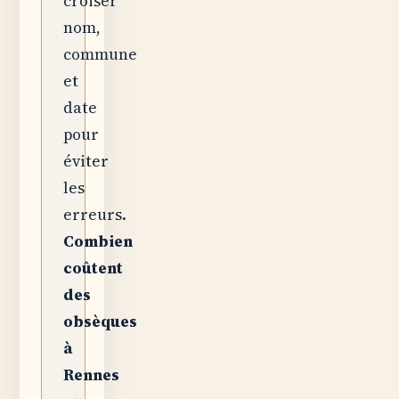
croiser
nom,
commune
et
date
pour
éviter
les
erreurs.
Combien
coûtent
des
obsèques
à
Rennes