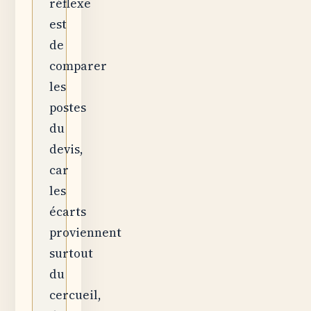
réflexe
est
de
comparer
les
postes
du
devis,
car
les
écarts
proviennent
surtout
du
cercueil,