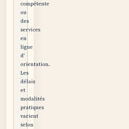
compétente
ou
des
services
en
ligne
d'
orientation.
Les
délais
et
modalités
pratiques
varient
selon