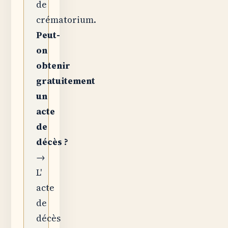
de
crématorium.
Peut-
on
obtenir
gratuitement
un
acte
de
décès ?
→
L'
acte
de
décès